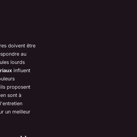
res doivent être
respondre au
ules lourds
riaux
influent
ouleurs
 ils proposent
ien sont à
'entretien
r un meilleur