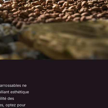
carrossables ne
liant esthétique
ilité des
es, optez pour