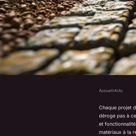
Accueil
›
Actu
ACTU
Choix de pavés carr
Chaque projet d
déroge pas à cet
chaque projet
et fonctionnalit
matériaux à la 