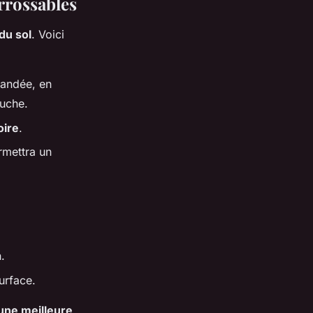
arrossables
du sol
. Voici
mandée, en
uche.
oire
.
rmettra un
.
urface.
une meilleure