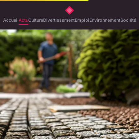
Accueil
Actu
Culture
Divertissement
Emploi
Environnement
Société