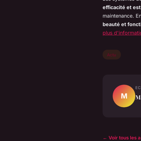
efficacité et es
maintenance. En
beauté et fonct
plus d'informat
Actu
EC
M
M
← Voir tous les a