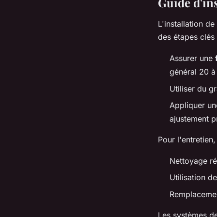
Guide d'ins
L'installation d
des étapes clés 
Assurer une
général 20 à
Utiliser du 
Appliquer une
ajustement p
Pour l'entretien,
Nettoyage rég
Utilisation d
Remplacement
Les systèmes de