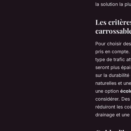
la solution la p
Mathilde
•
21 mai 2024
•
2 min de lecture
Les critère
carrossabl
Pour choisir de
pris en compte.
type de trafic a
seront plus épa
sur la durabilité
naturelles et un
une option
écol
considérer. Des
réduiront les c
drainage et une 