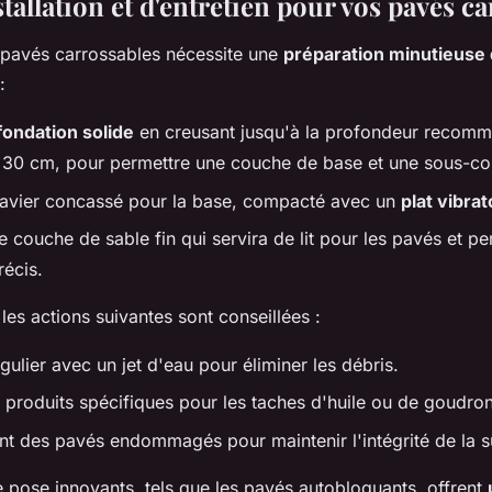
tallation et d'entretien pour vos pavés c
e pavés carrossables nécessite une
préparation minutieuse 
:
fondation solide
en creusant jusqu'à la profondeur recom
 30 cm, pour permettre une couche de base et une sous-co
gravier concassé pour la base, compacté avec un
plat vibrat
 couche de sable fin qui servira de lit pour les pavés et pe
récis.
 les actions suivantes sont conseillées :
ulier avec un jet d'eau pour éliminer les débris.
e produits spécifiques pour les taches d'huile ou de goudron
 des pavés endommagés pour maintenir l'intégrité de la s
 pose innovants, tels que les pavés autobloquants, offrent