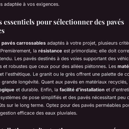
lus adaptée à vos exigences.
s essentiels pour sélectionner des pavés
es
s
pavés carrossables
adaptés à votre projet, plusieurs critè
 Premièrement, la
résistance
est primordiale; elle doit cor
ttendu. Les pavés destinés à des voies supportant des véhic
is et robustes que ceux pour des allées piétonnes. Les
maté
 et l'esthétique. Le granit ou le grès offrent une palette de c
e grande longévité. Quant aux pavés en matériaux recyclés,
ogique
et durable. Enfin, la
facilité d'installation
et d'entret
 systèmes de pose simplifiés et des pavés nécessitant peu d
oûts sur le long terme. Optez pour des pavés perméables pou
gestion efficace des eaux pluviales.