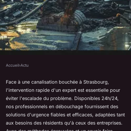
Accueil
›
Actu
ACTU
Débouchage canalisation à
Face à une canalisation bouchée à Strasbourg,
l'intervention rapide d'un expert est essentielle pour
Strasbourg : expert 24/7
éviter l'escalade du problème. Disponibles 24h/24,
nos professionnels en débouchage fournissent des
Mathilde
•
23 avril 2024
•
2 min de lecture
solutions d'urgence fiables et efficaces, adaptées tant
aux besoins des résidents qu'à ceux des entreprises.