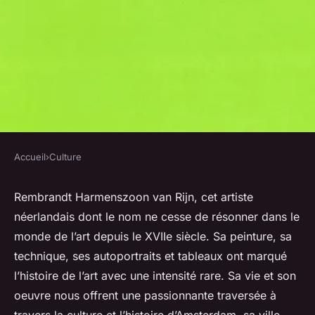
Accueil
›
Culture
CULTURE
Comment les techniques de
Rembrandt Harmenszoon van Rijn, cet artiste
néerlandais dont le nom ne cesse de résonner dans le
Rembrandt ont-elles
monde de l’art depuis le XVIIe siècle. Sa peinture, sa
influencé la peinture de
technique, ses autoportraits et tableaux ont marqué
portrait ?
l’histoire de l’art avec une intensité rare. Sa vie et son
oeuvre nous offrent une passionnante traversée à
Florian
•
21 janvier 2024
•
6 min de lecture