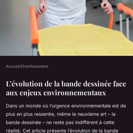
Accueil
›
Divertissement
DIVERTISSEMENT
L’évolution de la bande dessinée face
Comment la bande dessinée
aux enjeux environnementaux
intègre-t-elle les enjeux
environnementaux ?
Dans un monde où l’urgence environnementale est de
plus en plus ressentie, même le neuvième art – la
Mathieu
•
21 janvier 2024
•
7 min de lecture
bande dessinée – ne reste pas indifférent à cette
réalité. Cet article présente l’évolution de la bande