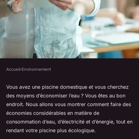
Accueil
›
Environnement
ENVIRONNEMENT
Comment économiser l'eau
Vous avez une piscine domestique et vous cherchez
des moyens d’économiser l’eau ? Vous êtes au bon
dans une piscine domestique ?
endroit. Nous allons vous montrer comment faire des
économies considérables en matière de
Gabriel
•
21 janvier 2024
•
6 min de lecture
consommation d’eau, d’électricité et d’énergie, tout en
rendant votre piscine plus écologique.